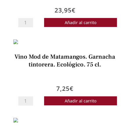
23,95
€
Vino
Añadir al carrito
Tinto
El
Villano,
75
Vino Mod de Matamangos. Garnacha
Cl.
tintorera. Ecológico. 75 cl.
Viña
Luparia.
cantidad
7,25
€
Vino
Añadir al carrito
Mod
de
Matamangos.
Garnacha