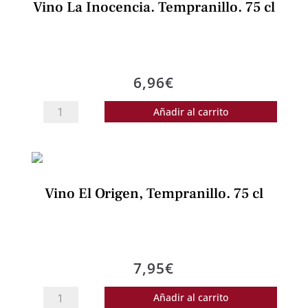
Vino La Inocencia. Tempranillo. 75 cl
Caja
6
botellas
de
6,96
€
75
cl.
Vino
Añadir al carrito
cantidad
La
Inocencia.
Tempranillo.
75
Vino El Origen, Tempranillo. 75 cl
cl
cantidad
7,95
€
Vino
Añadir al carrito