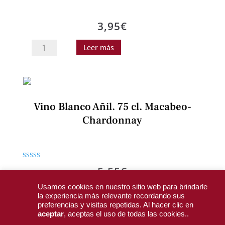
6.
D.O
3,95
€
Ucles
cantidad
Vino
Leer más
Viña
Cuerva
Airen.
75
Vino Blanco Añil. 75 cl. Macabeo-
cl
Chardonnay
cantidad
Valorado con
5,55
€
5.00
de 5
Usamos cookies en nuestro sitio web para brindarle
Vino
Añadir al carrito
la experiencia más relevante recordando sus
Blanco
preferencias y visitas repetidas. Al hacer clic en
aceptar
, aceptas el uso de todas las cookies..
Añil.