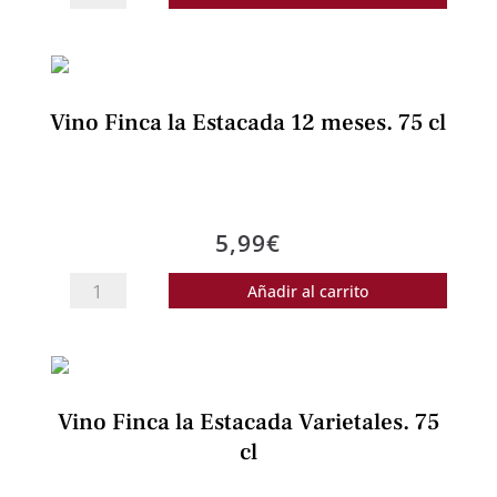
Finca
la
Estacada
6
Vino Finca la Estacada 12 meses. 75 cl
meses.
75
cl
cantidad
5,99
€
Vino
Añadir al carrito
Finca
la
Estacada
12
Vino Finca la Estacada Varietales. 75
meses.
cl
75
cl