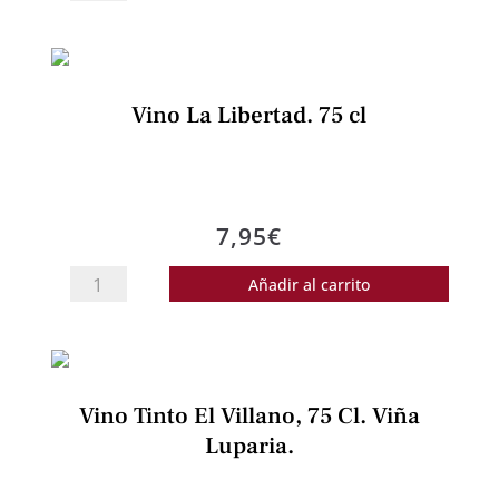
El
Origen,
Tempranillo.
75
Vino La Libertad. 75 cl
cl
cantidad
7,95
€
Vino
Añadir al carrito
La
Libertad.
75
cl
Vino Tinto El Villano, 75 Cl. Viña
cantidad
Luparia.