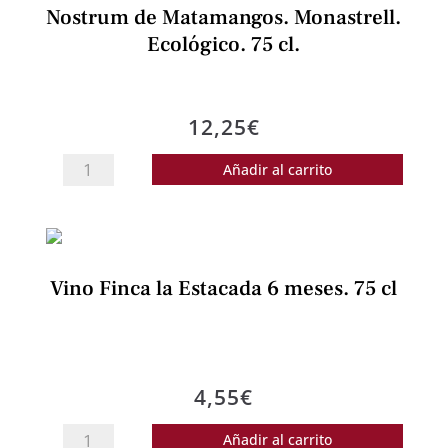
Nostrum de Matamangos. Monastrell.
tintorera.
Ecológico. 75 cl.
Ecológico.
75
cl.
12,25
€
cantidad
Nostrum
Añadir al carrito
de
Matamangos.
Monastrell.
Ecológico.
Vino Finca la Estacada 6 meses. 75 cl
75
cl.
cantidad
4,55
€
Vino
Añadir al carrito