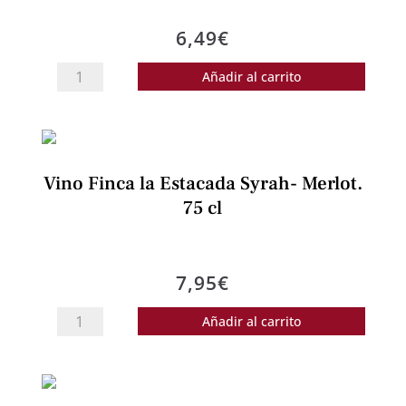
cantidad
6,49
€
Vino
Añadir al carrito
Finca
la
Estacada
Varietales.
Vino Finca la Estacada Syrah- Merlot.
75
75 cl
cl
cantidad
7,95
€
Vino
Añadir al carrito
Finca
la
Estacada