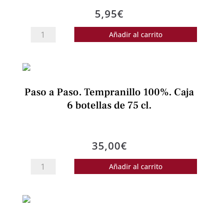
5,95
€
Vino
Añadir al carrito
Paso
a
Paso.
Tempranillo
Paso a Paso. Tempranillo 100%. Caja
100%.
6 botellas de 75 cl.
75
cl.
cantidad
35,00
€
Paso
Añadir al carrito
a
Paso.
Tempranillo
100%.