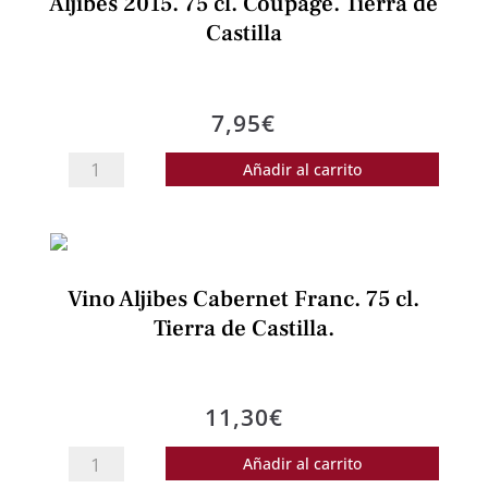
Aljibes 2015. 75 cl. Coupage. Tierra de
Crianza.
Castilla
cantidad
7,95
€
Aljibes
Añadir al carrito
2015.
75
cl.
Coupage.
Vino Aljibes Cabernet Franc. 75 cl.
Tierra
Tierra de Castilla.
de
Castilla
cantidad
11,30
€
Vino
Añadir al carrito
Aljibes