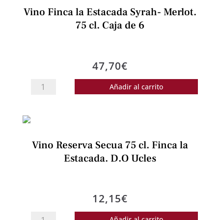
Syrah-
Vino Finca la Estacada Syrah- Merlot.
Merlot.
75 cl. Caja de 6
75
cl
cantidad
47,70
€
Vino
Añadir al carrito
Finca
la
Estacada
Syrah-
Vino Reserva Secua 75 cl. Finca la
Merlot.
Estacada. D.O Ucles
75
cl.
Caja
12,15
€
de
6
Vino
Añadir al carrito