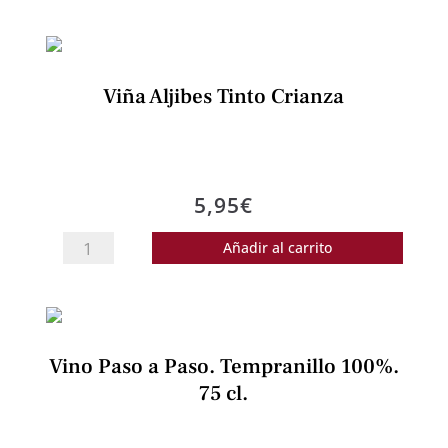
Cabernet
Franc.
75
Viña Aljibes Tinto Crianza
cl.
Tierra
de
Castilla.
5,95
€
cantidad
Viña
Añadir al carrito
Aljibes
Tinto
Crianza
cantidad
Vino Paso a Paso. Tempranillo 100%.
75 cl.