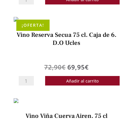
cantidad
Reserva
Secua
75
¡OFERTA!
cl.
Vino Reserva Secua 75 cl. Caja de 6.
Finca
D.O Ucles
la
Estacada.
D.O
El
El
72,90
€
69,95
€
Ucles
precio
precio
cantidad
Vino
Añadir al carrito
original
actual
Reserva
era:
es:
Secua
72,90€.
69,95€.
75
cl.
Vino Viña Cuerva Airen. 75 cl
Caja
de