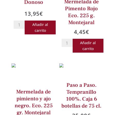
Mermelada de
Donoso
Kgs.
Pimento Rojo
cantidad
13,95
€
Eco. 225 g.
Montejaral
Lomo
Añadir al
de
carrito
4,45
€
Orza,
Mermelada
Añadir al
Tarro
de
carrito
425
Pimento
grs.
Rojo
Donoso
Eco.
cantidad
225
g.
Paso a Paso.
Montejaral
Mermelada de
Tempranillo
cantidad
pimiento y ajo
100%. Caja 6
negro. Eco. 225
botellas de 75 cl.
gr. Montejaral