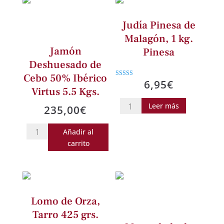
Judía Pinesa de
Malagón, 1 kg.
Jamón
Pinesa
Deshuesado de
Cebo 50% Ibérico
6,95
€
Valorado
con
Virtus 5.5 Kgs.
4.50
de 5
Judía
Leer más
235,00
€
Pinesa
Jamón
de
Añadir al
Deshuesado
Malagón,
carrito
de
1
Cebo
kg.
50%
Pinesa
Ibérico
cantidad
Lomo de Orza,
Virtus
Tarro 425 grs.
5.5