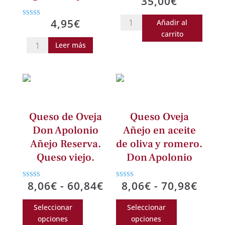
35,00
€
Paso
4,95
€
Añadir al
Valorado con
5.00
a
carrito
de 5
Mermelada
Leer más
Paso.
de
Tempranillo
pimiento
100%.
y
Caja
ajo
6
negro.
botellas
Queso de Oveja
Queso Oveja
Eco.
de
Don Apolonio
Añejo en aceite
225
75
Añejo Reserva.
de oliva y romero.
gr.
cl.
Queso viejo.
Don Apolonio
Montejaral
cantidad
cantidad
Rango
Rang
8,06
€
-
60,84
€
8,06
€
-
70,98
€
Valorado con
Valorado con
5.00
5.00
de
de
de 5
de 5
Este
Este
Seleccionar
Seleccionar
precios:
preci
producto
producto
opciones
opciones
desde
desd
tiene
tiene