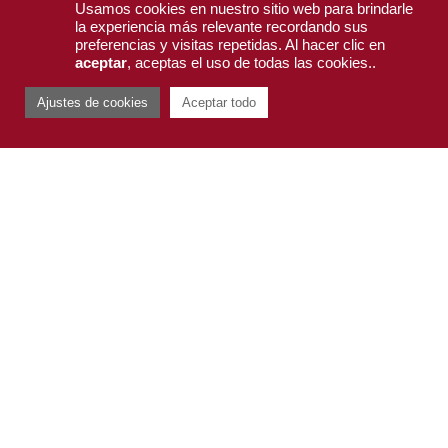
Guía de compra
Usamos cookies en nuestro sitio web para brindarle
la experiencia más relevante recordando sus
preferencias y visitas repetidas. Al hacer clic en
Contacto
aceptar
, aceptas el uso de todas las cookies..
Ajustes de cookies
Aceptar todo
Registrarse
Mi compra
CONTACTO
Carretera de Torralba s/n, Malagón,
13420 Ciudad Real, España.