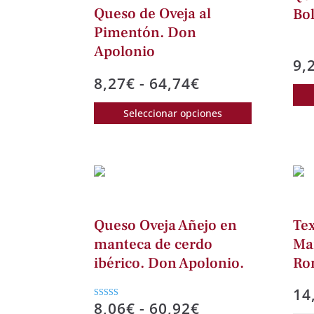
Queso de Oveja al
Bo
Pimentón. Don
Apolonio
9,
Rango
8,27
€
-
64,74
€
de
Este
Seleccionar opciones
precios:
producto
desde
tiene
8,27€
múltiples
hasta
variantes.
64,74€
Las
opciones
Queso Oveja Añejo en
Te
se
manteca de cerdo
Ma
pueden
ibérico. Don Apolonio.
Ro
elegir
en
14
la
Rango
8,06
€
-
60,92
€
Valorado con
5.00