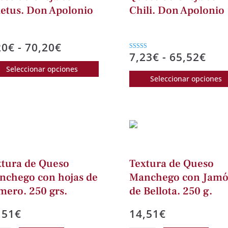
letus. Don Apolonio
Chili. Don Apolonio
Rango
20
€
-
70,20
€
Ran
7,23
€
-
65,52
€
Valorad
de
Este
o con
de
3.00
Seleccionar opciones
precios:
producto
de 5
Seleccionar opciones
prec
desde
tiene
des
9,20€
múltiples
7,2
hasta
variantes.
has
70,20€
Las
65,
opciones
se
xtura de Queso
Textura de Queso
pueden
nchego con hojas de
Manchego con Jam
elegir
mero. 250 grs.
de Bellota. 250 g.
en
la
,51
€
14,51
€
página