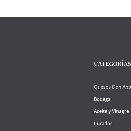
con
Ajo
Negro.
250
grs.
cantidad
CATEGORÍAS
Quesos Don Apo
Bodega
Aceite y Vinagre
Curados