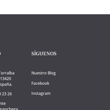
O
SÍGUENOS
Torralba
Nuestro Blog
 13420
Facebook
España.
Instagram
0 23 26
nte
manchega.