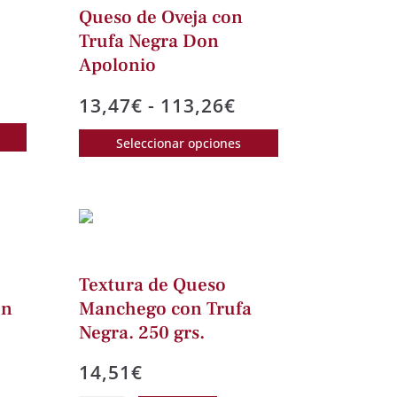
Queso de Oveja con
Trufa Negra Don
Apolonio
go
Rango
13,47
€
-
113,26
€
Este
de
Este
ios:
Seleccionar opciones
producto
precios:
producto
de
tiene
desde
tiene
3€
múltiples
13,47€
múltiples
ta
variantes.
hasta
variantes.
52€
Las
113,26€
Las
opciones
opciones
Textura de Queso
se
se
ón
Manchego con Trufa
pueden
pueden
elegir
Negra. 250 grs.
elegir
en
en
14,51
€
la
la