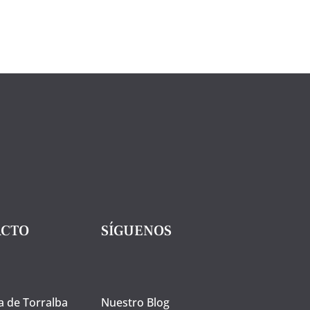
al
vino,
380
g.
Huertas
cantidad
ACTO
SÍGUENOS
a de Torralba
Nuestro Blog