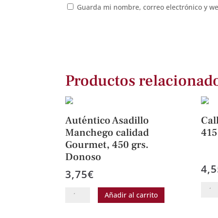
Guarda mi nombre, correo electrónico y w
Productos relacionad
Auténtico Asadillo
Cal
Manchego calidad
415
Gourmet, 450 grs.
Donoso
4,5
3,75
€
Callo
Auténtico
Añadir al carrito
a
Asadillo
la