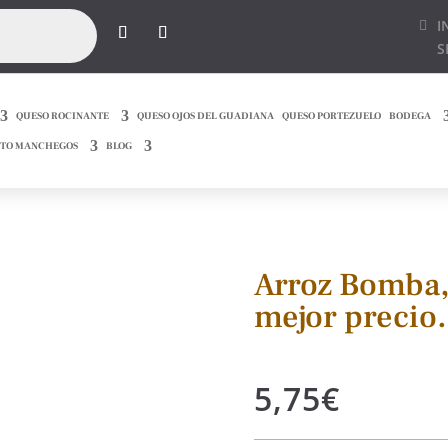
I
S
QUESO ROCINANTE
QUESO OJOS DEL GUADIANA
QUESO PORTEZUELO
BODEGA
TO MANCHEGOS
BLOG
Arroz Bomba, 
mejor precio.
5,75
€