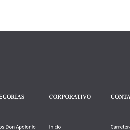
ileña,
g.
Calzado
cantidad
tas
met
idad
EGORÍAS
CORPORATIVO
CONT
os Don Apolonio
Inicio
Carreter