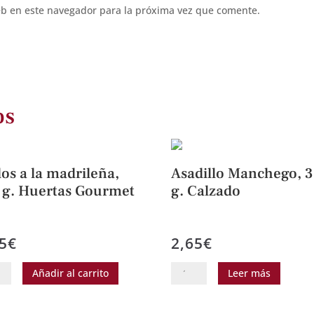
eb en este navegador para la próxima vez que comente.
os
los a la madrileña,
Asadillo Manchego, 
 g. Huertas Gourmet
g. Calzado
5
€
2,65
€
s
Asadillo
Añadir al carrito
Leer más
Manchego,
390