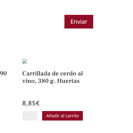
Enviar
390
Carrillada de cerdo al
vino, 380 g. Huertas
8,85
€
Carrillada
Añadir al carrito
de
cerdo