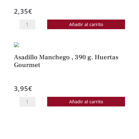
2,35
€
Paté
Añadir al carrito
al
queso
de
Oveja,
Asadillo Manchego , 390 g. Huertas
125
Gourmet
g.
Huertas
3,95
€
Gourmet
cantidad
Asadillo
Añadir al carrito
Manchego
,
390
g.