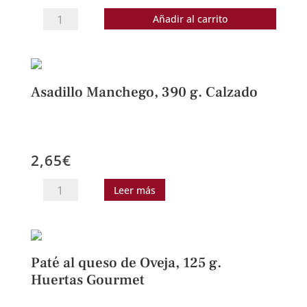
Pisto
Añadir al carrito
Manchego
artesano,
415
g.
Asadillo Manchego, 390 g. Calzado
Huertas
Gourmet
cantidad
2,65
€
Asadillo
Leer más
Manchego,
390
g.
Calzado
Paté al queso de Oveja, 125 g.
cantidad
Huertas Gourmet