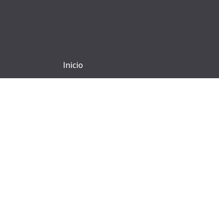
Inicio
Empresa
Guía de compra
Contacto
Registrarse