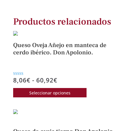
Productos relacionados
Queso Oveja Añejo en manteca de
cerdo ibérico. Don Apolonio.
Rango
8,06
€
-
60,92
€
Valorado con
5.00
de
de 5
Este
Seleccionar opciones
precios:
producto
desde
tiene
8,06€
múltiples
hasta
variantes.
60,92€
Las