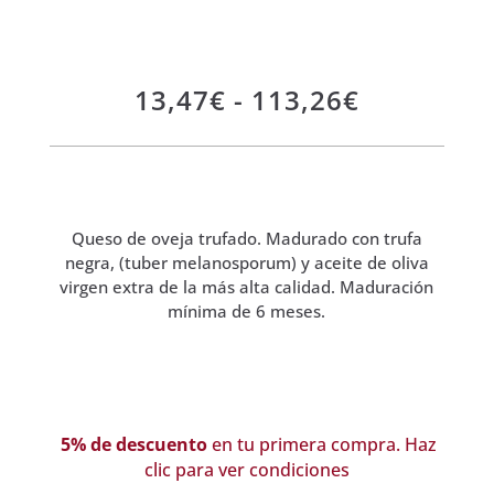
Rango
13,47
€
-
113,26
€
de
precios:
desde
13,47€
hasta
Queso de oveja trufado. Madurado con trufa
113,26€
negra, (tuber melanosporum) y aceite de oliva
virgen extra de la más alta calidad. Maduración
mínima de 6 meses.
5% de descuento
en tu primera compra. Haz
clic para ver condiciones