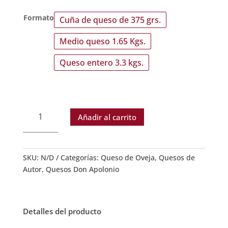
Formato
Cuña de queso de 375 grs.
Medio queso 1.65 Kgs.
Queso entero 3.3 kgs.
Queso
Añadir al carrito
de
Oveja
con
Trufa
SKU:
N/D
Categorías:
Queso de Oveja
,
Quesos de
Negra
Autor
,
Quesos Don Apolonio
Don
Apolonio
cantidad
Detalles del producto