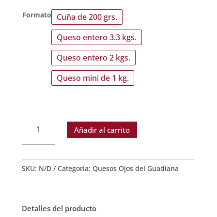
Formato
Cuña de 200 grs.
Queso entero 3.3 kgs.
Queso entero 2 kgs.
Queso mini de 1 kg.
Queso
Añadir al carrito
Ojos
del
Guadiana
Curado.
SKU:
N/D
Categoría:
Quesos Ojos del Guadiana
Manchego
D.O.
Artesano:
Detalles del producto
leche