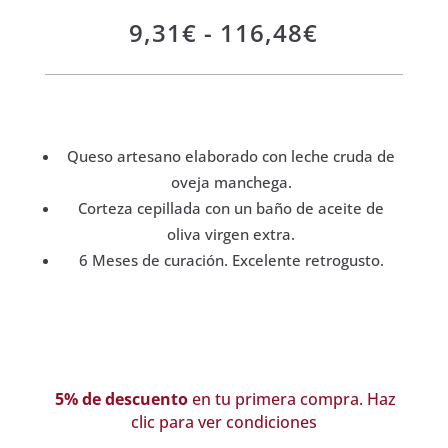
Rango
9,31
€
-
116,48
€
de
precios:
desde
9,31€
hasta
Queso artesano elaborado con leche cruda de
116,48€
oveja manchega.
Corteza cepillada con un baño de aceite de
oliva virgen extra.
6 Meses de curación. Excelente retrogusto.
5% de descuento
en tu primera compra. Haz
clic para ver condiciones