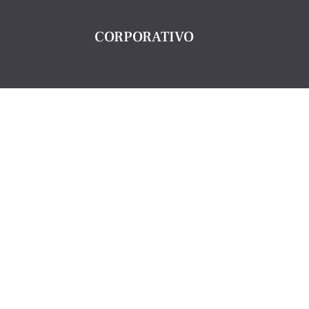
CORPORATIVO
Inicio
Empresa
Guía de compra
Contacto