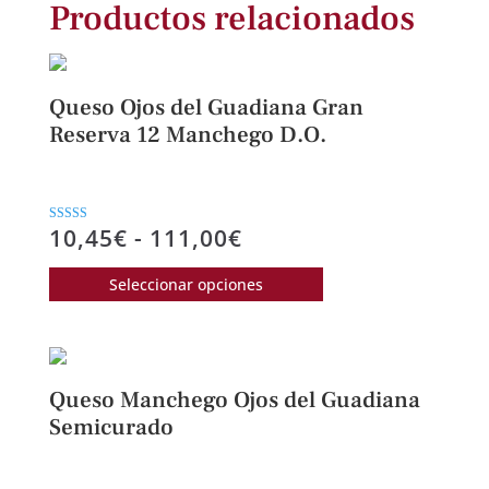
Productos relacionados
Queso Ojos del Guadiana Gran
Reserva 12 Manchego D.O.
Rango
10,45
€
-
111,00
€
Valorado con
5.00
de
de 5
Este
Seleccionar opciones
precios:
producto
desde
tiene
10,45€
múltiples
hasta
variantes.
Queso Manchego Ojos del Guadiana
111,00€
Las
Semicurado
opciones
se