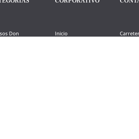
TEGORÍAS
CORPORATIVO
CONT
sos Don
Inicio
Carrete
lonio
s/n, Ma
Ciudad 
Empresa
ega
Tel. +34
Guía de compra
atencion
te y Vinagre
@gastr
Contacto
ga.com
ados
Registrarse
ductos
chegos
Mi compra