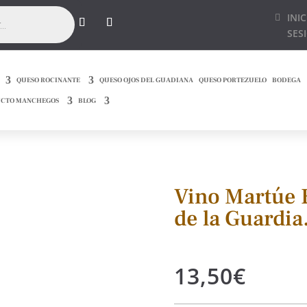
INIC
SES
QUESO ROCINANTE
QUESO OJOS DEL GUADIANA
QUESO PORTEZUELO
BODEGA
CTO MANCHEGOS
BLOG
Vino Martúe 
de la Guardia.
13,50
€