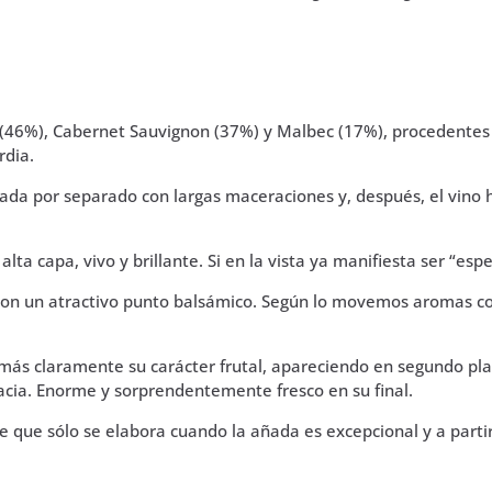
de
la
Guardia.
75
cl
(46%), Cabernet Sauvignon (37%) y Malbec (17%), procedentes 
cantidad
rdia.
tada por separado con largas maceraciones y, después, el vin
ta capa, vivo y brillante. Si en la vista ya manifiesta ser “espec
con un atractivo punto balsámico. Según lo movemos aromas co
más claramente su carácter frutal, apareciendo en segundo plan
acia. Enorme y sorprendentemente fresco en su final.
úe que sólo se elabora cuando la añada es excepcional y a part