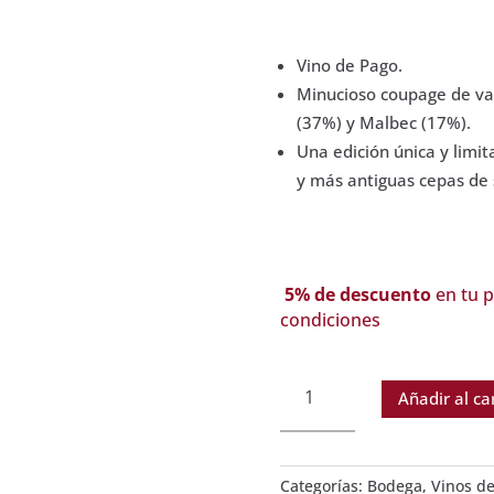
Vino de Pago.
Minucioso coupage de va
(37%) y Malbec (17%).
Una edición única y limit
y más antiguas cepas de 
5% de descuento
en tu p
condiciones
Vino
Añadir al ca
Martúe
Especial.
Pago
Campo
Categorías:
Bodega
,
Vinos d