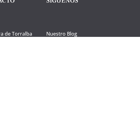
ACTO
SÍGUENOS
ra de Torralba
Nuestro Blog
lagón, 13420
Real, España.
Facebook
 926 80 23 26
Instagram
alcliente
osofiamanche
Visita laquesera.es y
descubre nuestros
quesos manchegos