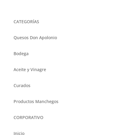
en
página
la
de
página
producto
CATEGORÍAS
de
producto
Quesos Don Apolonio
Bodega
Aceite y Vinagre
Curados
Productos Manchegos
CORPORATIVO
Inicio