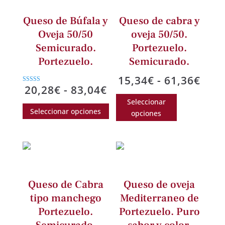
Queso de Búfala y
Queso de cabra y
Oveja 50/50
oveja 50/50.
Semicurado.
Portezuelo.
Portezuelo.
Semicurado.
Ran
15,34
€
-
61,36
€
Rango
20,28
€
-
83,04
€
Valorado
de
Este
con
de
4.00
Seleccionar
Este
prec
producto
de 5
Seleccionar opciones
opciones
precios:
producto
des
tiene
desde
tiene
15,3
múltiples
20,28€
múltiples
hast
variantes.
hasta
variantes.
61,3
Las
83,04€
Las
opciones
opciones
Queso de Cabra
Queso de oveja
se
se
tipo manchego
Mediterraneo de
pueden
pueden
Portezuelo.
Portezuelo. Puro
elegir
elegir
en