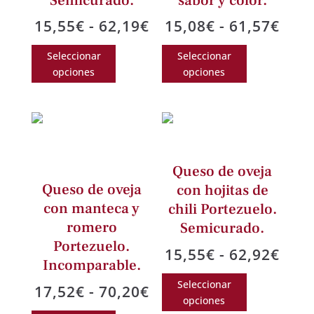
Semicurado.
sabor y color.
en
la
Rango
Ran
15,55
€
-
62,19
€
15,08
€
-
61,57
€
la
página
de
de
Este
Este
página
de
Seleccionar
Seleccionar
precios:
prec
producto
producto
de
producto
opciones
opciones
desde
des
tiene
tiene
producto
15,55€
15,0
múltiples
múltiples
hasta
hast
variantes.
variantes.
62,19€
61,5
Las
Las
opciones
opciones
Queso de oveja
se
se
Queso de oveja
con hojitas de
pueden
pueden
con manteca y
chili Portezuelo.
elegir
elegir
romero
en
en
Semicurado.
la
la
Portezuelo.
Ran
15,55
€
-
62,92
€
página
página
Incomparable.
de
Este
de
de
Seleccionar
prec
Rango
17,52
€
-
70,20
€
producto
producto
producto
opciones
des
de
tiene
Este