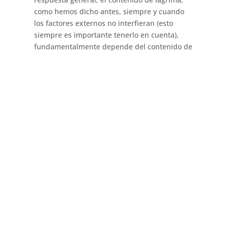
como hemos dicho antes, siempre y cuando
los factores externos no interfieran (esto
siempre es importante tenerlo en cuenta),
fundamentalmente depende del contenido de
etanol y glicerol. La lágrima no va a
determinar si estamos ante un buen vino o
no. Tendremos que analizar la armonía del
vino para ver como de redondo es.
Y como en la mayoría de las ocasiones en las
que interviene el gusto, decir si un vino con
mucha lágrima es mejor que otro con menos,
(siempre y cuando ninguno presente ningún
defecto), dependerá del gusto de cada
catador.
Por lo que me permito la licencia de animar a
que prueben y comparen distintos
tipos de
vino
con distintos tipos de graduación y así
decidir cual prefieren.