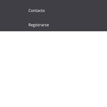
Contacto
Registrarse
Mi compra
CONTACTO
Carretera de Torralba s/n, Malagón,
13420 Ciudad Real, España.