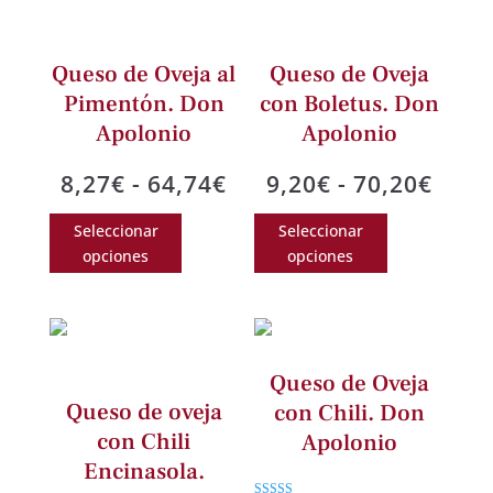
hasta
variantes.
60,0
Las
60,06€
Las
opciones
opciones
Queso de Oveja al
Queso de Oveja
se
se
Pimentón. Don
con Boletus. Don
pueden
pueden
Apolonio
Apolonio
elegir
elegir
en
Rango
Rang
8,27
€
-
64,74
€
9,20
€
-
70,20
€
en
la
de
de
la
Este
Este
página
Seleccionar
Seleccionar
precios:
preci
página
producto
producto
de
opciones
opciones
desde
desd
de
tiene
tiene
producto
8,27€
9,20
producto
múltiples
múltiples
hasta
hast
variantes.
variantes.
64,74€
70,2
Las
Las
Queso de Oveja
opciones
opciones
Queso de oveja
con Chili. Don
se
se
con Chili
Apolonio
pueden
pueden
Encinasola.
elegir
elegir