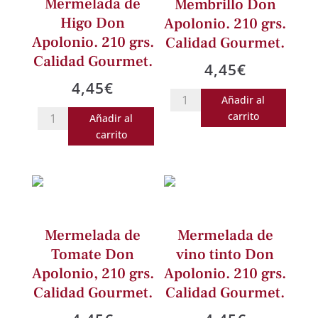
Mermelada de
Membrillo Don
Higo Don
Apolonio. 210 grs.
Apolonio. 210 grs.
Calidad Gourmet.
Calidad Gourmet.
4,45
€
4,45
€
Mermelada
Añadir al
Mermelada
de
carrito
Añadir al
de
Membrillo
carrito
Higo
Don
Don
Apolonio.
Apolonio.
210
210
grs.
grs.
Calidad
Mermelada de
Mermelada de
Calidad
Gourmet.
Tomate Don
vino tinto Don
Gourmet.
cantidad
Apolonio, 210 grs.
Apolonio. 210 grs.
cantidad
Calidad Gourmet.
Calidad Gourmet.