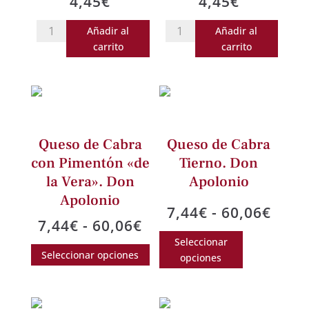
4,45
€
4,45
€
Mermelada
Mermelada
Añadir al
Añadir al
de
de
carrito
carrito
Tomate
vino
Don
tinto
Apolonio,
Don
210
Apolonio.
grs.
210
Queso de Cabra
Queso de Cabra
Calidad
grs.
con Pimentón «de
Tierno. Don
Gourmet.
Calidad
la Vera». Don
Apolonio
cantidad
Gourmet.
Apolonio
cantidad
Rang
7,44
€
-
60,06
€
Rango
7,44
€
-
60,06
€
de
Este
de
Seleccionar
Este
preci
producto
Seleccionar opciones
precios:
opciones
producto
desd
tiene
desde
tiene
7,44
múltiples
7,44€
múltiples
hast
variantes.