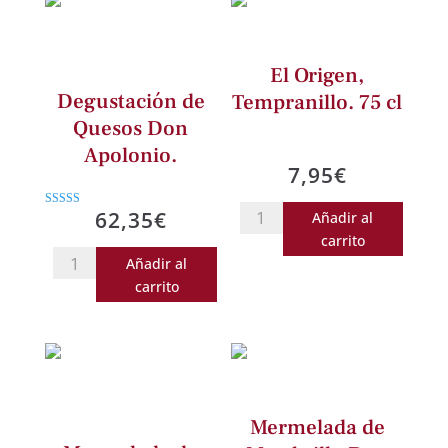
El Origen,
Degustación de
Tempranillo. 75 cl
Quesos Don
Apolonio.
7,95
€
El
62,35
€
Añadir al
Valorado
con
Origen,
carrito
4.00
de 5
Degustación
Añadir al
Tempranillo.
de
carrito
75
Quesos
cl
Don
cantidad
Apolonio.
cantidad
Mermelada de