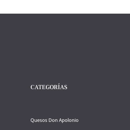
opciones
se
pueden
elegir
en
la
página
de
producto
CATEGORÍAS
Quesos Don Apolonio