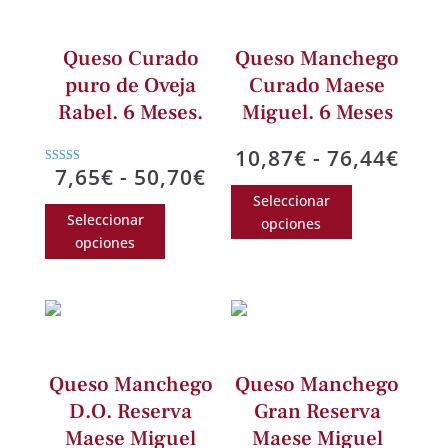
Queso Curado
Queso Manchego
puro de Oveja
Curado Maese
Rabel. 6 Meses.
Miguel. 6 Meses
Ran
10,87
€
-
76,44
€
Rango
7,65
€
-
50,70
€
Valorado con
de
Este
5.00
de
de 5
Seleccionar
Este
prec
producto
Seleccionar
opciones
precios:
producto
des
tiene
opciones
desde
tiene
10,8
múltiples
7,65€
múltiples
hast
variantes.
hasta
variantes.
76,4
Las
50,70€
Las
opciones
opciones
se
Queso Manchego
Queso Manchego
se
pueden
D.O. Reserva
Gran Reserva
pueden
elegir
Maese Miguel
Maese Miguel
elegir
en