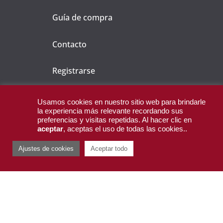
Guía de compra
Contacto
Registrarse
Mi compra
Usamos cookies en nuestro sitio web para brindarle
la experiencia más relevante recordando sus
preferencias y visitas repetidas. Al hacer clic en
aceptar
, aceptas el uso de todas las cookies..
CONTACTO
Ajustes de cookies
Aceptar todo
Carretera de Torralba s/n, Malagón,
13420 Ciudad Real, España.
You