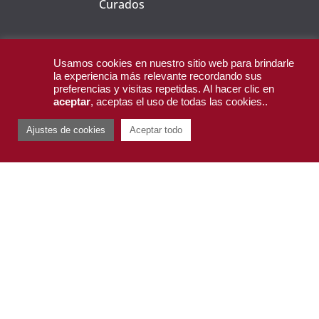
Curados
Productos Manchegos
Usamos cookies en nuestro sitio web para brindarle
la experiencia más relevante recordando sus
preferencias y visitas repetidas. Al hacer clic en
aceptar
, aceptas el uso de todas las cookies..
CORPORATIVO
Ajustes de cookies
Aceptar todo
You
Inicio
R
Empresa