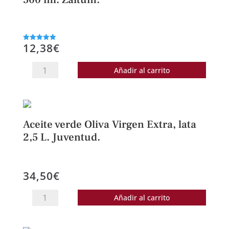
12,38
€
Valorado
con
5.00
de 5
Aceite
Añadir al carrito
de
Oliva
Virgen
Extra,
Aceite verde Oliva Virgen Extra, lata
Jarra
2,5 L. Juventud.
500
ml.
34,50
€
Zaitum.
cantidad
Aceite
Añadir al carrito
verde
Oliva