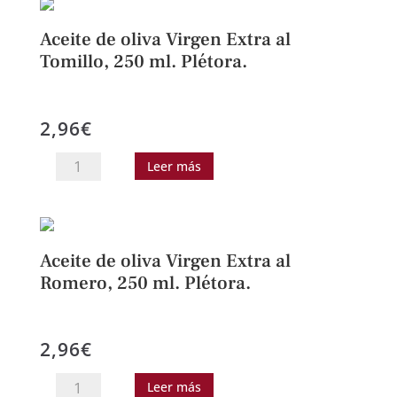
Virgen
Extra,
Aceite de oliva Virgen Extra al
lata
Tomillo, 250 ml. Plétora.
2,5
L.
2,96
€
Juventud.
cantidad
Aceite
Leer más
de
oliva
Virgen
Extra
Aceite de oliva Virgen Extra al
al
Romero, 250 ml. Plétora.
Tomillo,
250
2,96
€
ml.
Plétora.
Aceite
Leer más
cantidad