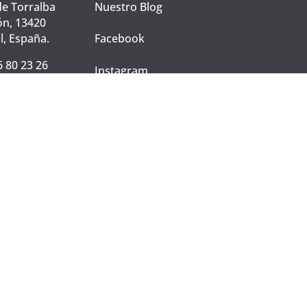
de Torralba
Nuestro Blog
ón, 13420
l, España.
Facebook
6 80 23 26
Instagram
liente
fiamancheg
Visita laquesera.es y
descubre nuestros
quesos manchegos
OKIES