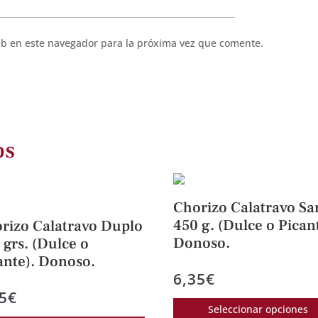
eb en este navegador para la próxima vez que comente.
os
Chorizo Calatravo Sar
450 g. (Dulce o Pican
rizo Calatravo Duplo
Donoso.
 grs. (Dulce o
ante). Donoso.
6,35
€
5
€
Seleccionar opciones
Este