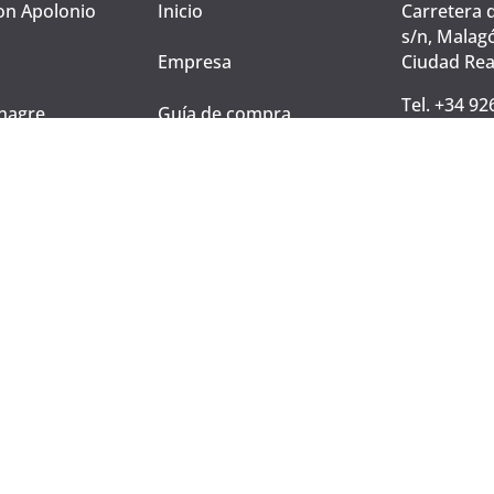
n Apolonio
Inicio
Carretera 
s/n, Malag
Ciudad Rea
Empresa
Tel. +34 92
inagre
Guía de compra
atencionalc
Contacto
@gastroso
a.com
s Manchegos
Registrarse
Mi compra
ORMACIÓN LEGAL
•
POLÍTICA DE PRIVACIDAD
•
POLÍTICA DE CO