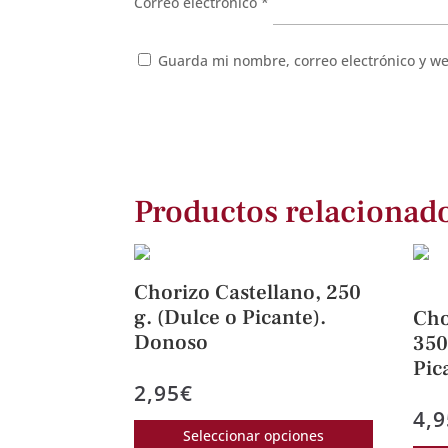
Correo electrónico
*
Guarda mi nombre, correo electrónico y w
Productos relacionad
Chorizo Castellano, 250
g. (Dulce o Picante).
Cho
Donoso
350
Pic
2,95
€
4,9
Este
Seleccionar opciones
producto