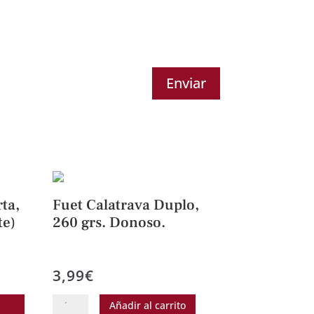
Enviar
ta,
Fuet Calatrava Duplo,
te)
260 grs. Donoso.
3,99
€
Este
Fuet
Añadir al carrito
producto