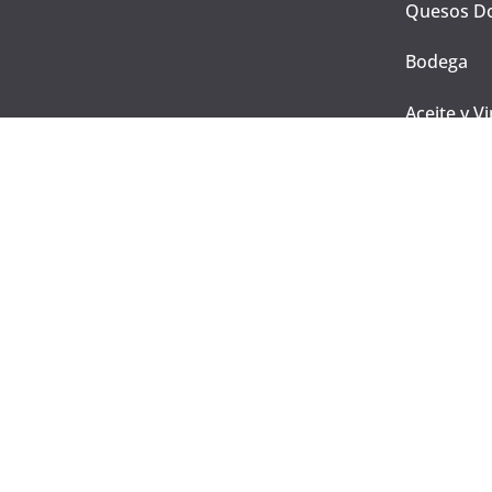
Quesos Do
Bodega
Aceite y V
Curados
Producto
INF