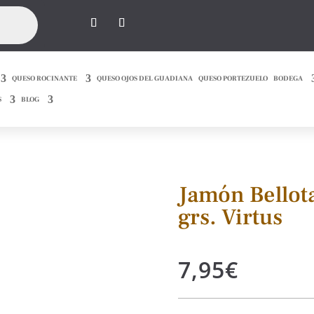
QUESO ROCINANTE
QUESO OJOS DEL GUADIANA
QUESO PORTEZUELO
BODEGA
S
BLOG
Jamón Bellot
grs. Virtus
7,95
€