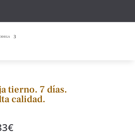
ODEGA
a tierno. 7 días.
ta calidad.
Rango
83
€
de