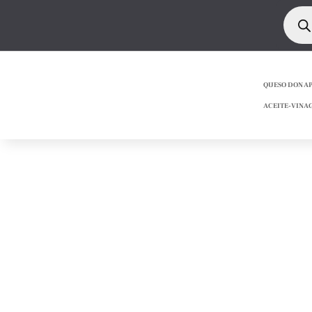
Búsq
de
produ
QUESO DON A
ACEITE-VINA