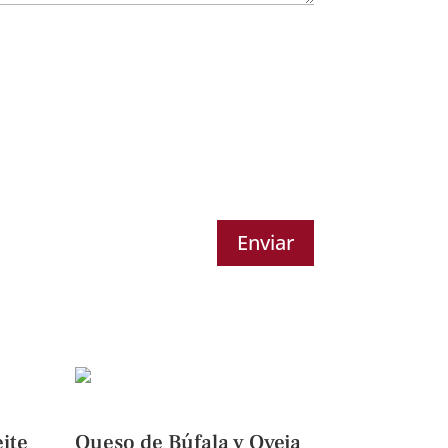
Enviar
ite
Queso de Búfala y Oveja