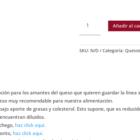
Queso
Añadir al ca
de
oveja
tierno.
7
SKU:
N/D
Categoría:
Quesos
días.
Portezuelo.
Alta
calidad.
cantidad
ión para los amantes del queso que quieren guardar la línea si
queso muy recomendable para nuestra alimentación.
bajo aporte de grasas y colesterol. Esto supone, que es reduci
 encuentran diluidos.
nchego,
haz click aquí.
orito,
haz click aquí.