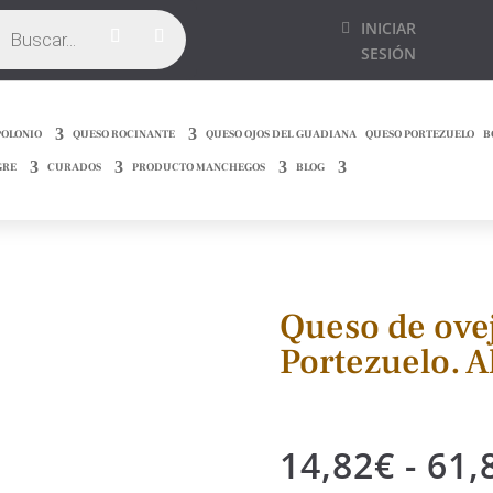
ueda
INICIAR
ctos
SESIÓN
POLONIO
QUESO ROCINANTE
QUESO OJOS DEL GUADIANA
QUESO PORTEZUELO
B
GRE
CURADOS
PRODUCTO MANCHEGOS
BLOG
Queso de ovej
Portezuelo. Al
14,82
€
-
61,