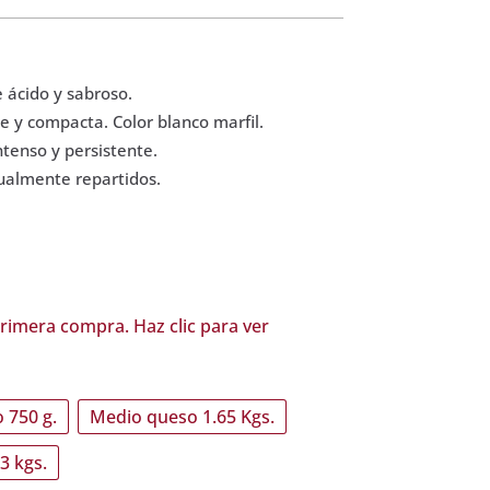
precios:
desde
14,82€
hasta
 ácido y sabroso.
61,83€
e y compacta. Color blanco marfil.
intenso y persistente.
ualmente repartidos.
rimera compra. Haz clic para ver
 750 g.
Medio queso 1.65 Kgs.
3 kgs.