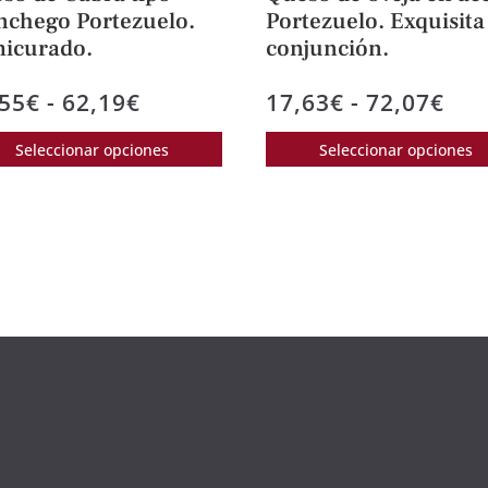
chego Portezuelo.
Portezuelo. Exquisita
icurado.
conjunción.
Rango
Ra
,55
€
-
62,19
€
17,63
€
-
72,07
€
de
de
Este
Seleccionar opciones
Seleccionar opciones
precios:
pre
producto
desde
des
tiene
15,55€
17,
múltiples
hasta
has
variantes.
62,19€
72,
Las
opciones
se
pueden
elegir
en
la
página