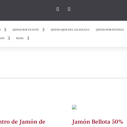
O
QUESO ROCINANTE
QUESO OJOS DEL GUADIANA
QUESO PORTEZUELO
GOS
BLOG
ntro de Jamón de
Jamón Bellota 50%