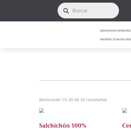
Búsqueda
de
productos
QUESO DON APOLONI
PRODUCTO MANCHE
Mostrando 13–20 de 20 resultados
Salchichón 100%
Ce