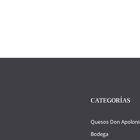
100
Ibér
grs.
50%
Corte
Raz
cuchillo.
Ibér
Virtus
+9
Ibérica.
kgs.
cantidad
Fri
cant
CATEGORÍAS
Quesos Don Apoloni
Bodega