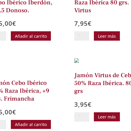
o Ibérico Iberdón,
Raza Ibérica 80 grs.
.5 Donoso.
Virtus
5,00
€
7,95
€
ro
Jamón
Añadir al carrito
Leer más
Bellota
ón
50%
Raza
o
Ibérica
ico
80
Jamón Virtus de Ce
dón,
grs.
món Cebo Ibérico
50% Raza Ibérica. 8
5
Virtus
 Raza Ibérica, +9
grs
so.
cantidad
s. Frimancha
3,95
€
idad
5,00
€
Jamón
Leer más
ón
Virtus
Añadir al carrito
o
de