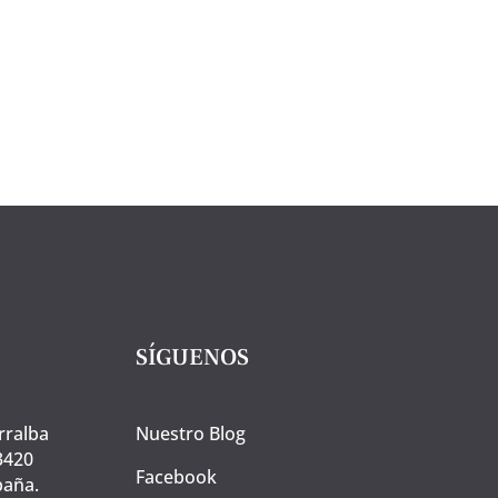
50%
Raza
Ibérica.
80
grs.
cantidad
SÍGUENOS
rralba
Nuestro Blog
3420
Facebook
paña.