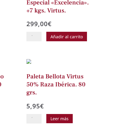
Especial «Excelencia».
+7 kgs. Virtus.
299,00
€
Jamón
Añadir al carrito
Bellota
Reserva
Especial
"Excelencia".
+7
bo
Paleta Bellota Virtus
kgs.
0
50% Raza Ibérica. 80
Virtus.
grs.
cantidad
5,95
€
Paleta
Leer más
Bellota
Virtus