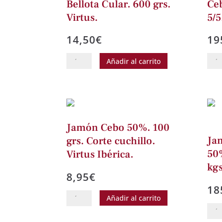
Bellota Cular. 600 grs.
Ceb
Virtus.
5/5
14,50
€
19
Salchichón
Cent
Añadir al carrito
100%
de
Bellota
Jam
Cular.
de
600
Ceb
grs.
Ibér
Jamón Cebo 50%. 100
Virtus.
Iber
Ja
grs. Corte cuchillo.
cantidad
5/5.
50%
Virtus Ibérica.
Dono
kg
8,95
€
cant
18
Jamón
Añadir al carrito
Cebo
Jam
50%.
Ceb