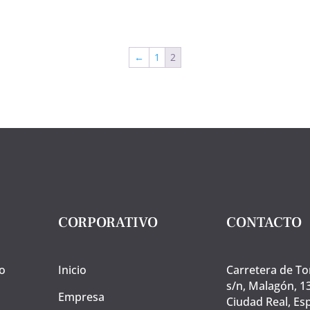
ico
Cebo
50%
a
Raza
←
1
2
ica,
Ibérica.
80
grs
mancha
cantidad
idad
CORPORATIVO
CONTACTO
o
Inicio
Carretera de To
s/n, Malagón, 1
Empresa
Ciudad Real, Es