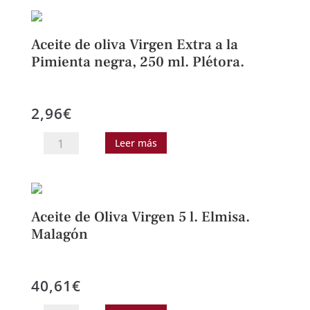
Oliva
Virgen
Extra,
Aceite de oliva Virgen Extra a la
lata
Pimienta negra, 250 ml. Plétora.
2,5
L.
2,96
€
Juventud.
cantidad
Aceite
Leer más
de
oliva
Virgen
Extra
Aceite de Oliva Virgen 5 l. Elmisa.
a
Malagón
la
Pimienta
40,61
€
negra,
250