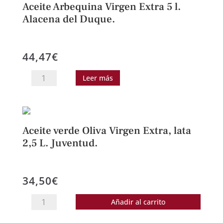
Aceite Arbequina Virgen Extra 5 l.
Alacena del Duque.
44,47
€
Aceite
Leer más
Arbequina
Virgen
Extra
5
Aceite verde Oliva Virgen Extra, lata
l.
2,5 L. Juventud.
Alacena
del
34,50
€
Duque.
cantidad
Aceite
Añadir al carrito
verde