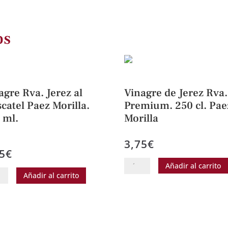
os
agre Rva. Jerez al
Vinagre de Jerez Rva.
catel Paez Morilla.
Premium. 250 cl. Pae
 ml.
Morilla
3,75
€
5
€
do con
Vinagre
Añadir al carrito
gre
Añadir al carrito
de
Jerez
Rva.
Premium.
atel