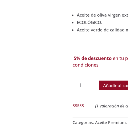
Aceite de oliva virgen e
ECOLÓGICO.
Aceite verde de calidad
5% de descuento
en tu p
condiciones
Aceite
Añadir al ca
Verde
Ecológico
de
(
1
valoración de cl
Oliva
Valorad
Virgen
o con
Extra,
3.00
de
Categorías:
Aceite Premium
,
5 en
500
base a