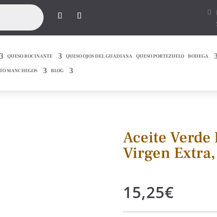
QUESO ROCINANTE
QUESO OJOS DEL GUADIANA
QUESO PORTEZUELO
BODEGA
TO MANCHEGOS
BLOG
Aceite Verde 
Virgen Extra,
15,25
€