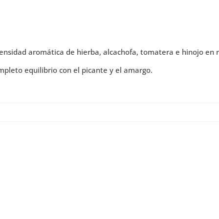
ml.
valoraci
ón de
Juventud.
un
cliente
cantidad
ntensidad aromática de hierba, alcachofa, tomatera e hinojo en n
leto equilibrio con el picante y el amargo.