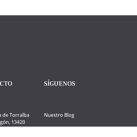
Ecológico.
500
ml.
Plétora.
cantidad
CTO
SÍGUENOS
a de Torralba
Nuestro Blog
agón, 13420
eal, España.
Facebook