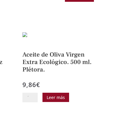
Aceite de Oliva Virgen
z
Extra Ecológico. 500 ml.
Plétora.
9,86
€
Aceite
Leer más
de
Oliva
Virgen
Extra