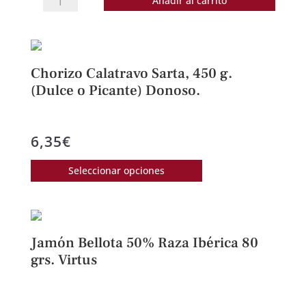
Añadir al carrito
Cebo
50%.
100
grs.
Chorizo Calatravo Sarta, 450 g.
Corte
(Dulce o Picante) Donoso.
cuchillo.
Virtus
6,35
€
Ibérica.
cantidad
Este
Seleccionar opciones
producto
tiene
múltiples
variantes.
Jamón Bellota 50% Raza Ibérica 80
Las
grs. Virtus
opciones
se
pueden