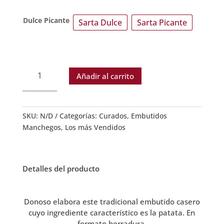
Dulce Picante
Sarta Dulce
Sarta Picante
Chorizo
Añadir al carrito
Patatero
Sarta
270
grs.
SKU:
N/D
Categorías:
Curados
,
Embutidos
(Dulce
Manchegos
,
Los más Vendidos
o
Picante)
Donoso
Detalles del producto
cantidad
Donoso elabora este tradicional embutido casero
cuyo ingrediente característico es la patata. En
formato herradura.