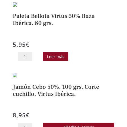
Paleta Bellota Virtus 50% Raza
Ibérica. 80 grs.
5,95
€
Paleta
Leer más
Bellota
Virtus
50%
Raza
Jamón Cebo 50%. 100 grs. Corte
Ibérica.
cuchillo. Virtus Ibérica.
80
grs.
8,95
€
cantidad
Jamón