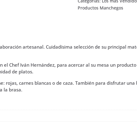
Categorías:
Los más Vendido
valoración
de un cliente
Productos Manchegos
boración artesanal. Cuidadísima selección de su principal mate
on el Chef Iván Hernández, para acercar al su mesa un produ
nidad de platos.
ne: rojas, carnes blancas o de caza. También para disfrutar u
a la brasa.