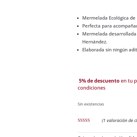
Mermelada Ecológica de P
Perfecta para acompañar 
Mermelada desarrollada e
Hernández.
Elaborada sin ningún adit
5% de descuento
en tu p
condiciones
Sin existencias
(
1
valoración de cl
Valorado con
5.00
de 5 en
base a