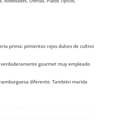
s
,
Novedades
,
Ofertas
,
Platos Típicos
,
ria prima: pimientos rojos dulces de cultivo
cto verdaderamente gourmet muy empleado
na hamburguesa diferente. También marida