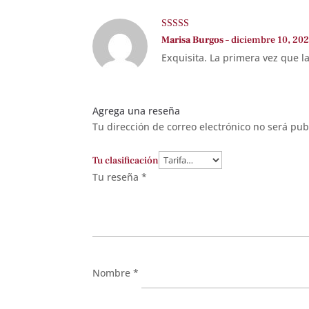
Valorado con
Marisa Burgos
–
diciembre 10, 20
5
de 5
Exquisita. La primera vez que la
Agrega una reseña
Tu dirección de correo electrónico no será pub
Tu clasificación
Tu reseña
*
Nombre
*