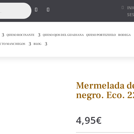
INI
SE
QUESO ROCINANTE
QUESO OJOS DEL GUADIANA
QUESO PORTEZUELO
BODEGA
CTO MANCHEGOS
BLOG
Mermelada de
negro. Eco. 2
4,95
€