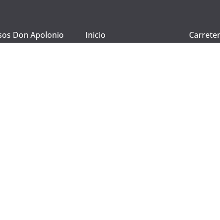
os Don Apolonio
Inicio
Carreter
s/n, Ma
Ciudad R
ega
Empresa
Tel. +34
te y Vinagre
Guía de compra
atencion
@gastro
ados
Contacto
ga.com
uctos
Registrarse
chegos
Mi compra