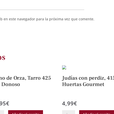
eb en este navegador para la próxima vez que comente.
os
o de Orza, Tarro 425
Judías con perdiz, 41
. Donoso
Huertas Gourmet
,95
€
4,99
€
o
Judías