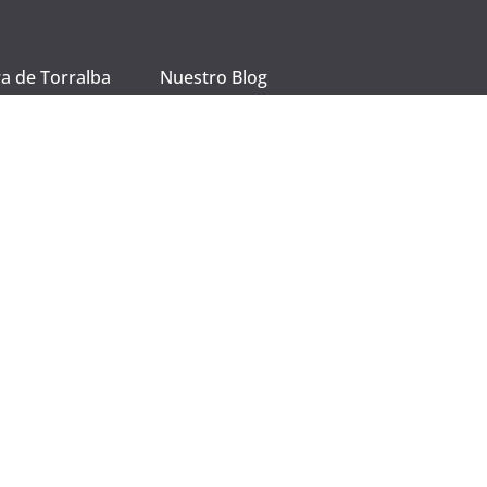
a de Torralba
Nuestro Blog
lagón, 13420
eal, España.
Facebook
 926 80 23 26
Instagram
alcliente
sofiamanche
Visita laquesera.es y
descubre nuestros
quesos manchegos