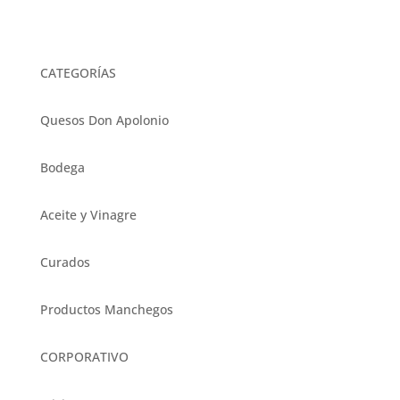
se
pueden
elegir
CATEGORÍAS
en
la
Quesos Don Apolonio
página
de
Bodega
product
Aceite y Vinagre
Curados
Productos Manchegos
CORPORATIVO