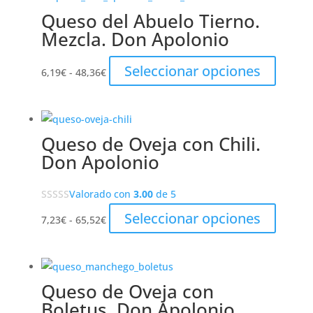
Queso del Abuelo Tierno.
Mezcla. Don Apolonio
Rango
Este
Seleccionar opciones
6,19
€
-
48,36
€
de
product
precios:
tiene
desde
múltipl
Queso de Oveja con Chili.
6,19€
variante
Don Apolonio
hasta
Las
48,36€
opcione
Valorado con
3.00
de 5
se
pueden
Rango
Este
Seleccionar opciones
7,23
€
-
65,52
€
elegir
de
product
en
precios:
tiene
la
desde
múltipl
página
Queso de Oveja con
7,23€
variante
de
Boletus. Don Apolonio
hasta
Las