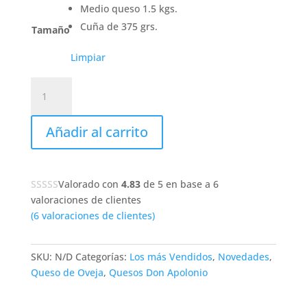
Medio queso 1.5 kgs.
Cuña de 375 grs.
Tamaño
Limpiar
El
Queso
de
Añadir al carrito
Mercedes.
Queso
Manchego
D.O.
Valorado con
4.83
de 5 en base a
6
De
valoraciones de clientes
Don
(
6
valoraciones de clientes)
Apolonio.
cantidad
SKU:
N/D
Categorías:
Los más Vendidos
,
Novedades
,
Queso de Oveja
,
Quesos Don Apolonio