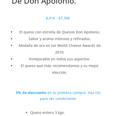
De Don Apolonio.
Rango
8,01
€
-
67,39
€
de
precios:
El queso con estrella de Quesos Don Apolonio.
desde
Sabor y aroma intensos y refinados.
8,01€
Medalla de oro en los World Cheese Awards de
hasta
2019.
67,39€
Inmejorable en todos sus aspectos.
El queso que más recomendamos y su mejor
elección.
5% de descuento
en tu primera compra. Haz clic
para ver condiciones
Queso entero 3 kgs.