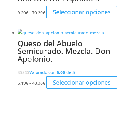
product
65,52€
opcione
Rango
Este
Seleccionar opciones
se
9,20
€
-
70,20
€
de
product
pueden
precios:
tiene
elegir
desde
múltipl
en
Queso del Abuelo
9,20€
variante
la
Semicurado. Mezcla. Don
hasta
Las
página
Apolonio.
70,20€
opcione
de
se
product
Valorado con
5.00
de 5
pueden
elegir
Rango
Este
Seleccionar opciones
6,19
€
-
48,36
€
en
de
product
la
precios:
tiene
página
desde
múltipl
de
6,19€
variante
product
hasta
Las
48,36€
opcione